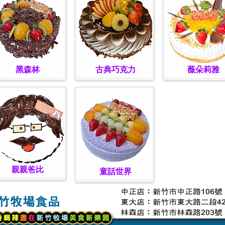
黑森林
古典巧克力
薇朵莉雅
親親爸比
童話世界